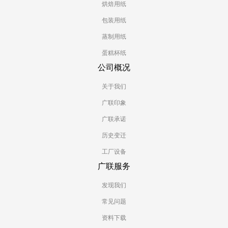
烘焙用纸
包装用纸
蒸制用纸
蛋糕杯纸
公司概况
关于我们
广联印象
广联承诺
历史变迁
工厂设备
广联服务
发现我们
常见问题
资料下载